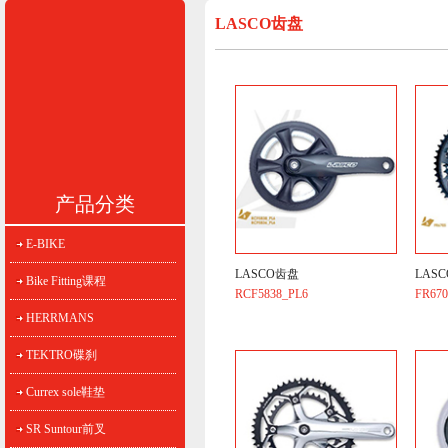
LASCO齿盘
产品分类
E-BIKE
LASCO齿盘
LAS
Bike Fitting课程
RCF5838_PL6
FR67
HERRMANS
TEKTRO碟刹
Currex sole鞋垫
SR Suntour前叉