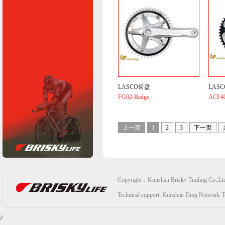
LASCO齿盘
LAS
FG02-Badge
ACF4
上一页
1
2
3
下一页
Copyright：Kunshan Brisky Trading Co.,Lt
Technical support:
Kunshan Ding Network Te
//