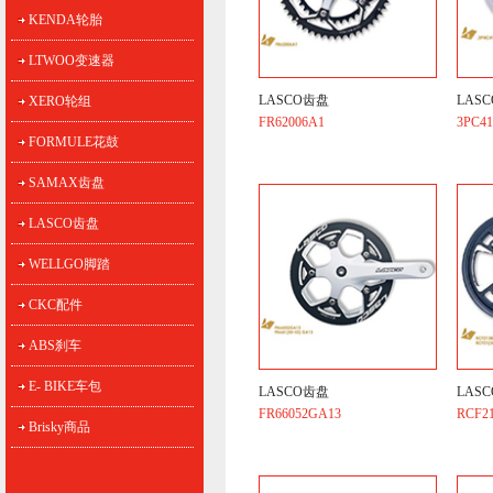
KENDA轮胎
LTWOO变速器
LASCO齿盘
LAS
XERO轮组
FR62006A1
3PC4
FORMULE花鼓
SAMAX齿盘
LASCO齿盘
WELLGO脚踏
CKC配件
ABS刹车
E- BIKE车包
LASCO齿盘
LAS
FR66052GA13
RCF2
Brisky商品